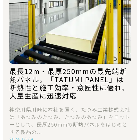
最長12m・最厚250mmの最先端断
熱パネル。「TATUMI PANEL」は
断熱性と施工効率・意匠性に優れ、
大量生産に迅速対応
神奈川県川崎に本社を置く、たつみ工業株式会社
は「あつみのたつみ、たつみのあつみ」をモット
ーとして、最厚250mmの断熱パネルをはじめと
する製品の...
2024.10.04