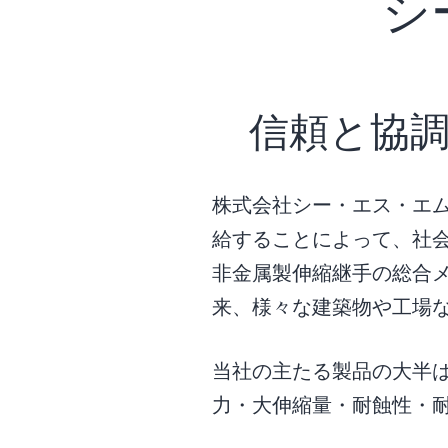
シ
信頼と協
株式会社シー・エス・エ
給することによって、社
非金属製伸縮継手の総合メ
来、様々な建築物や工場
当社の主たる製品の大半
力・大伸縮量・耐蝕性・