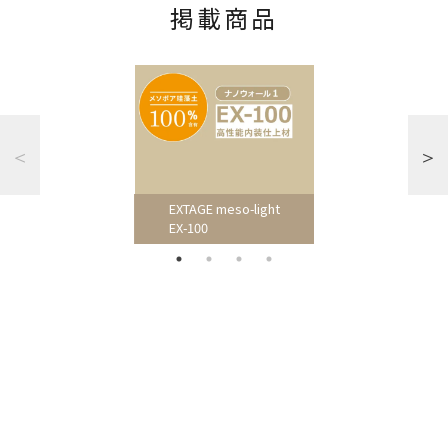
掲載商品
EXTAGE meso-light
EX-100