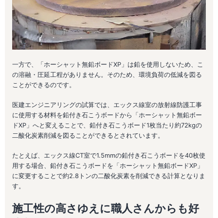
一方で、「ホーシャット無鉛ボードXP」は鉛を使用しないため、こ
の溶融・圧延工程がありません。そのため、環境負荷の低減を図る
ことができるのです。
医建エンジニアリングの試算では、エックス線室の放射線防護工事
に使用する材料を鉛付き石こうボードから「ホーシャット無鉛ボー
ドXP」へと変えることで、鉛付き石こうボード1枚当たり約72kgの
二酸化炭素削減を図ることができるとされています。
たとえば、エックス線CT室で1.5mmの鉛付き石こうボードを40枚使
用する場合、鉛付き石こうボードを「ホーシャット無鉛ボードXP」
に変更することで約2.8トンの二酸化炭素を削減できる計算となりま
す。
施工性の高さゆえに職人さんからも好