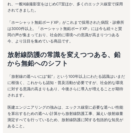
れ、一般X線撮影室をはじめCT室ほか、多くのエックス線室で採用
されてきました。
「ホーシャット無鉛ボードXP」がこれまで採用された病院・診療所
は3000件以上。「ホーシャット無鉛ボードXP」には今も続々と賛
同の声が集まっており、社会的に環境への意識が高まりつつある
今、より注目を集めている商品です。
放射線防護の常識を変えつつある、鉛
から無鉛へのシフト
「放射線の遮へいには“鉛”」という100年以上にわたる認識はいまだ
に根強く、これからも認知・普及活動が必要ですが、社会的な環境
に対する意識の高まりもあり、今後さらに導入が増えることが期待
されます。
医建エンジニアリングの強みは、エックス線室に必要な遮へい性能
を算出するための遮へい計算から放射線防護工事、漏えい放射線量
測定すべてを行っているため、放射線防護に関する包括的な知見が
あること。