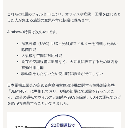
これらの3層のフィルターにより、オフィスや病院、工場をはじめと
した人が集まる施設の空気を常に快適に保ちます。
Airaiserの特長は次の4つです。
深紫外線（UVC）LED＋光触媒フィルターを搭載した高い
除菌性能
大規模な空間に対応可能
既存の空調設備に影響なく、天井裏に設置するため室内を
有効利用可能
駆動部をもたないため使用時に騒音が発生しない
日本電機工業会が定める家庭用空気清浄機に関する性能測定基準
「JEM1467」に準拠しており、6帖の部屋にて試験を行ったとこ
ろ、
20分
の運転でウイルスと細菌を99.9％除菌、
60分の運転でカビ
を99.9％除菌
することができました。