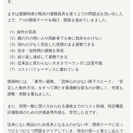
す。
まずは避難弱者が既存の避難器具を使う上での問題点を洗い出した
上で、7つの開発テーマを掲げ、開発を進めていきました。
（1）操作が容易
（2）腕の力の弱い人や高齢者でも体に負担をかけない
（3）揺れが少なく安定した状態のまま避難できる
（4）安全・短時間の避難を実現
（5）繰り返し連続して避難できる
（6）従来品と変わらない大きさでベランダに設置可能
（7）コストパフォーマンスに優れている
開発時には、「素早い避難」「恐怖心の少ない降下スピード」「安
定した動作方法」をすべて満たす最適解を探るのが難しく、何度も
調整・実験を重ねました。
また、世間一般に受け入れられる価格までのコスト削減、特定機器
評価取得のための評価基準作成も、苦労した点です。
従来にない製品のため見本となるものがない中、開発テーマに沿っ
てひとつひとつ問題をクリアしていき、現在の形へと落とし込んで